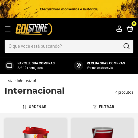
0
PARCELE SUA COMPRAS
RECEBA SUAS COMPRAS
Até 12x sem juros
Ver meios de envio
Início
>
Internacional
Internacional
4 produtos
ORDENAR
FILTRAR